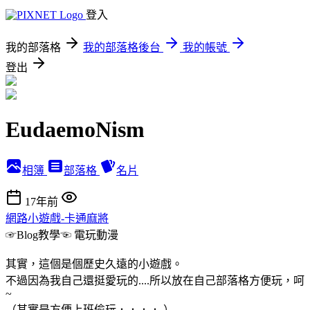
登入
我的部落格
我的部落格後台
我的帳號
登出
EudaemoNism
相簿
部落格
名片
17年前
網路小遊戲-卡通麻將
☞Blog教學☜
電玩動漫
其實，這個是個歷史久遠的小遊戲。
不過因為我自己還挺愛玩的....所以放在自己部落格方便玩，呵
~
（其實是方便上班偷玩．．．． ）